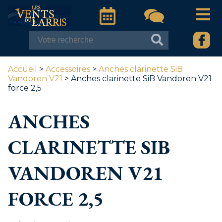
Accueil
>
Accessoires
>
Anches clarinette SiB
Vandoren V21
> Anches clarinette SiB Vandoren V21
force 2,5
ANCHES
CLARINETTE SIB
VANDOREN V21
FORCE 2,5