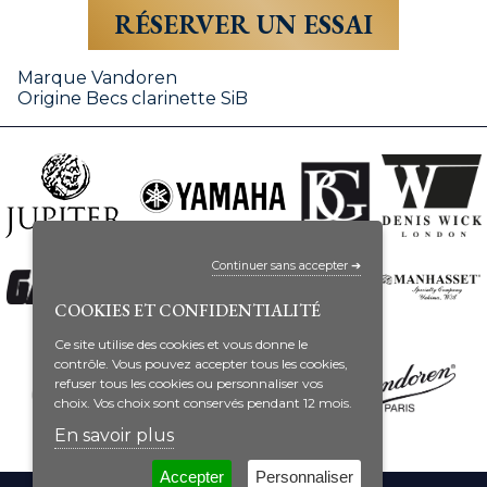
RÉSERVER UN ESSAI
Marque
Vandoren
Origine
Becs clarinette SiB
Continuer sans accepter ➔
COOKIES ET CONFIDENTIALITÉ
Ce site utilise des cookies et vous donne le
contrôle. Vous pouvez accepter tous les cookies,
refuser tous les cookies ou personnaliser vos
choix. Vos choix sont conservés pendant 12 mois.
En savoir plus
Accepter
Personnaliser