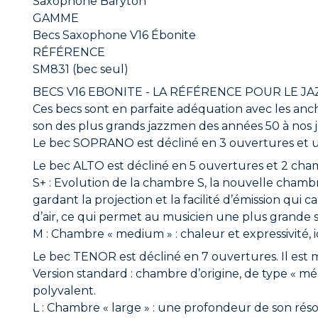
Saxophone Baryton
GAMME
Becs Saxophone V16 Ébonite
RÉFÉRENCE
SM831 (bec seul)
BECS V16 EBONITE - LA RÉFÉRENCE POUR LE JA
Ces becs sont en parfaite adéquation avec les anch
son des plus grands jazzmen des années 50 à nos j
Le bec SOPRANO est décliné en 3 ouvertures et 
Le bec ALTO est décliné en 5 ouvertures et 2 cham
S+ : Evolution de la chambre S, la nouvelle cham
gardant la projection et la facilité d’émission qui
d’air, ce qui permet au musicien une plus grande s
M : Chambre « medium » : chaleur et expressivité, i
Le bec TENOR est décliné en 7 ouvertures. Il est
Version standard : chambre d’origine, de type « mé
polyvalent.
L : Chambre « large » : une profondeur de son r