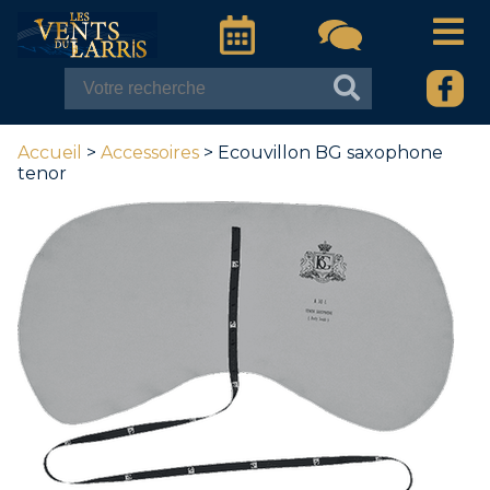
Accueil
>
Accessoires
> Ecouvillon BG saxophone
tenor