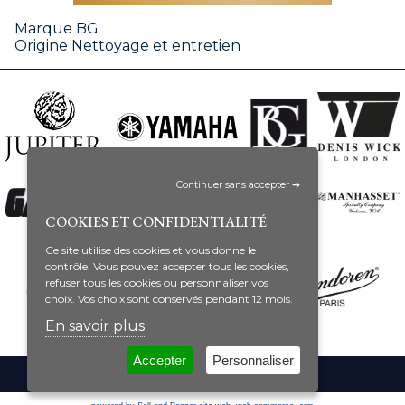
Marque
BG
Origine
Nettoyage et entretien
Continuer sans accepter ➔
COOKIES ET CONFIDENTIALITÉ
Ce site utilise des cookies et vous donne le
contrôle. Vous pouvez accepter tous les cookies,
refuser tous les cookies ou personnaliser vos
choix. Vos choix sont conservés pendant 12 mois.
En savoir plus
Accepter
Personnaliser
CONTACT
MENTIONS LÉGALES