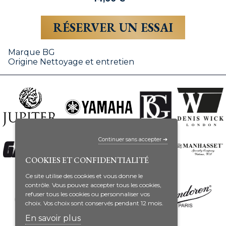
RÉSERVER UN ESSAI
Marque
BG
Origine
Nettoyage et entretien
Continuer sans accepter ➔
COOKIES ET CONFIDENTIALITÉ
Ce site utilise des cookies et vous donne le
contrôle. Vous pouvez accepter tous les cookies,
refuser tous les cookies ou personnaliser vos
choix. Vos choix sont conservés pendant 12 mois.
En savoir plus