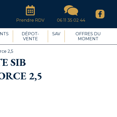
Prendre RDV
06 11 35 02 44
NTS
DÉPOT-
SAV
OFFRES DU
VENTE
MOMENT
rce 2,5
E SIB
RCE 2,5