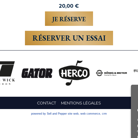
20,00
€
RÉSERVER UN ESSAI
CONTACT
MENTIONS LÉGALES
powered by Sell and Pepper
site web
,
web commerce
,
crm