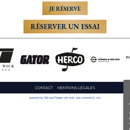
RÉSERVER UN ESSAI
CONTACT
MENTIONS LÉGALES
powered by Sell and Pepper
site web
,
web commerce
,
crm