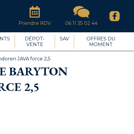
Prendre RDV
06 11 35 02 44
NTS
DÉPOT-
SAV
OFFRES DU
VENTE
MOMENT
doren JAVA force 2,5
E BARYTON
CE 2,5