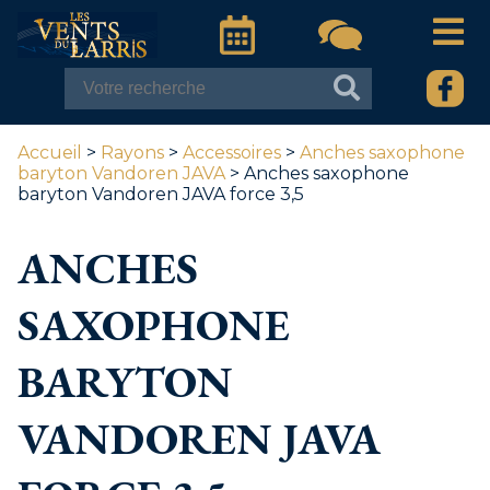
Accueil
>
Rayons
>
Accessoires
>
Anches saxophone
baryton Vandoren JAVA
> Anches saxophone
baryton Vandoren JAVA force 3,5
ANCHES
SAXOPHONE
BARYTON
VANDOREN JAVA