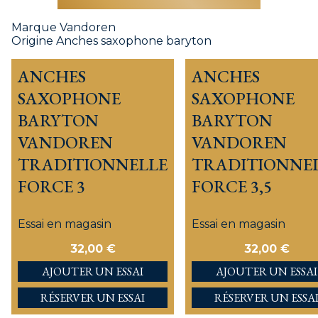
Marque
Vandoren
Origine
Anches saxophone baryton
ANCHES
ANCHES
SAXOPHONE
SAXOPHONE
BARYTON
BARYTON
VANDOREN
VANDOREN
TRADITIONNELLE
TRADITIONNE
FORCE 3
FORCE 3,5
Essai en magasin
Essai en magasin
32,00
€
32,00
€
AJOUTER
AJOUTER
RÉSERVER UN ESSAI
RÉSERVER UN ESSA