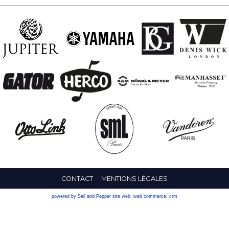
CONTACT
MENTIONS LÉGALES
powered by Sell and Pepper
site web
,
web commerce
,
crm