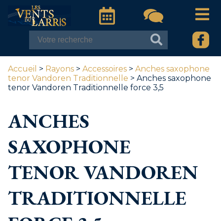
Accueil
>
Rayons
>
Accessoires
>
Anches saxophone
tenor Vandoren Traditionnelle
> Anches saxophone
tenor Vandoren Traditionnelle force 3,5
ANCHES
SAXOPHONE
TENOR VANDOREN
TRADITIONNELLE