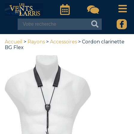
Accueil
>
Rayons
>
Accessoires
> Cordon clarinette
BG Flex