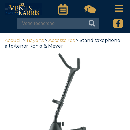
Accueil
>
Rayons
>
Accessoires
> Stand saxophone
alto/tenor König & Meyer