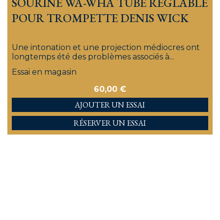
SOURINE WA-WHA TUBE RÉGLABLE
POUR TROMPETTE DENIS WICK
Une intonation et une projection médiocres ont
longtemps été des problèmes associés à...
Essai en magasin
60,00
€
AJOUTER
RÉSERVER UN ESSAI