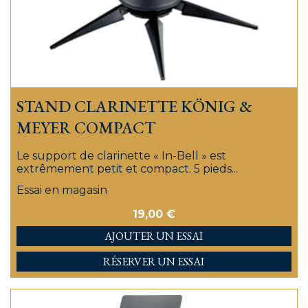
STAND CLARINETTE KÖNIG &
MEYER COMPACT
Le support de clarinette « In-Bell » est
extrêmement petit et compact. 5 pieds...
Essai en magasin
19,00
€
AJOUTER
RÉSERVER UN ESSAI